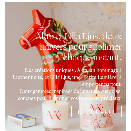
Äkta et Lilla Ljus, deux
univers pour sublimer
chaque instant.
Des créations uniques : Äkta, un hommage à
l’authenticité, et Lilla Ljus, une "Petite Lumière" à
emporter partout.
Deux gammes inspirées de la nature suédoise,
conçues pour illuminer vos moments précieux.
DÉCOUVRIR